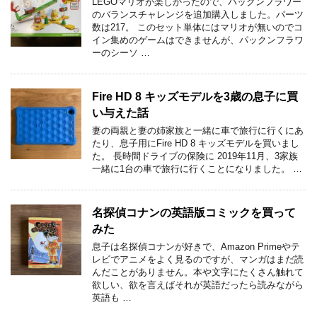
LEGOマリオが楽しかったので、パックンフラワー
のバランスチャレンジを追加購入しました。パーツ
数は217。 このセット単体にはマリオが無いのでコ
イン集めのゲームはできませんが、パックンフラワ
ーのシーソ …
Fire HD 8 キッズモデルを3歳の息子に買
い与えた話
妻の両親と妻の姉家族と一緒に車で旅行に行くにあ
たり、息子用にFire HD 8 キッズモデルを買いまし
た。 長時間ドライブの保険に 2019年11月、3家族
一緒に1台の車で旅行に行くことになりました。 …
名探偵コナンの英語版コミックを買って
みた
息子は名探偵コナンが好きで、Amazon Primeやテ
レビでアニメをよく見るのですが、マンガはまだ読
んだことがありません。本や文字にたくさん触れて
欲しい、欲を言えばそれが英語だったら読みながら
英語も …