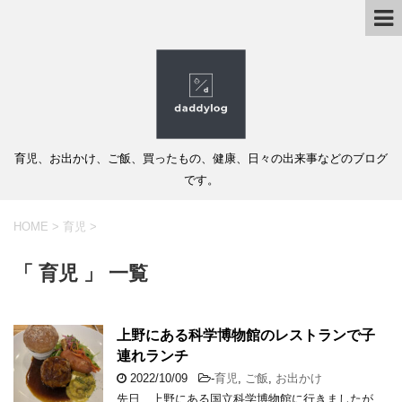
育児、お出かけ、ご飯、買ったもの、健康、日々の出来事などのブログ
です。
HOME
>
育児
>
「 育児 」 一覧
上野にある科学博物館のレストランで子
連れランチ
2022/10/09
-
育児
,
ご飯
,
お出かけ
先日、上野にある国立科学博物館に行きましたが、