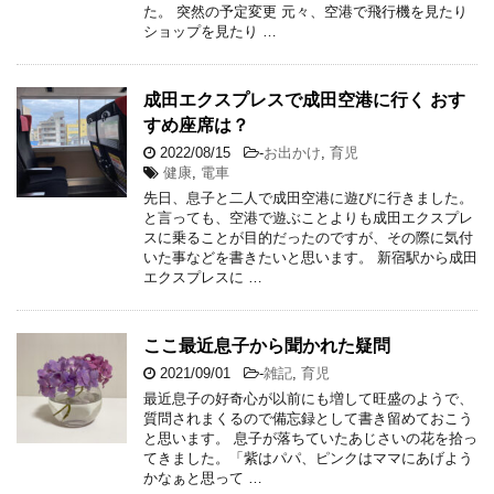
た。 突然の予定変更 元々、空港で飛行機を見たり
ショップを見たり …
成田エクスプレスで成田空港に行く おす
すめ座席は？
2022/08/15
-
お出かけ
,
育児
健康
,
電車
先日、息子と二人で成田空港に遊びに行きました。
と言っても、空港で遊ぶことよりも成田エクスプレ
スに乗ることが目的だったのですが、その際に気付
いた事などを書きたいと思います。 新宿駅から成田
エクスプレスに …
ここ最近息子から聞かれた疑問
2021/09/01
-
雑記
,
育児
最近息子の好奇心が以前にも増して旺盛のようで、
質問されまくるので備忘録として書き留めておこう
と思います。 息子が落ちていたあじさいの花を拾っ
てきました。「紫はパパ、ピンクはママにあげよう
かなぁと思って …