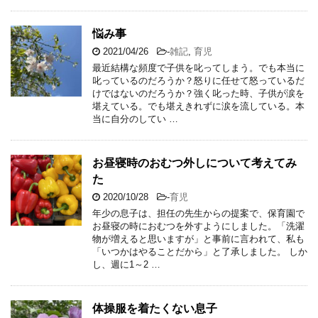
悩み事
2021/04/26
-
雑記
,
育児
最近結構な頻度で子供を叱ってしまう。でも本当に
叱っているのだろうか？怒りに任せて怒っているだ
けではないのだろうか？強く叱った時、子供が涙を
堪えている。でも堪えきれずに涙を流している。本
当に自分のしてい …
お昼寝時のおむつ外しについて考えてみ
た
2020/10/28
-
育児
年少の息子は、担任の先生からの提案で、保育園で
お昼寝の時におむつを外すようにしました。「洗濯
物が増えると思いますが」と事前に言われて、私も
「いつかはやることだから」と了承しました。 しか
し、週に1～2 …
体操服を着たくない息子