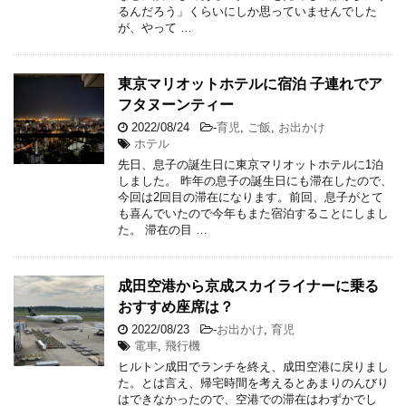
るんだろう」くらいにしか思っていませんでした
が、やって …
東京マリオットホテルに宿泊 子連れでア
フタヌーンティー
2022/08/24
-
育児
,
ご飯
,
お出かけ
ホテル
先日、息子の誕生日に東京マリオットホテルに1泊
しました。 昨年の息子の誕生日にも滞在したので、
今回は2回目の滞在になります。前回、息子がとて
も喜んでいたので今年もまた宿泊することにしまし
た。 滞在の目 …
成田空港から京成スカイライナーに乗る
おすすめ座席は？
2022/08/23
-
お出かけ
,
育児
電車
,
飛行機
ヒルトン成田でランチを終え、成田空港に戻りまし
た。とは言え、帰宅時間を考えるとあまりのんびり
はできなかったので、空港での滞在はわずかでし