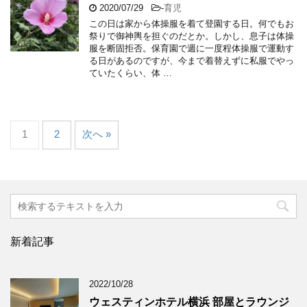
2020/07/29
-
育児
この日は家から体操服を着て登園する日。何でもお
祭りで御神輿を担ぐのだとか。しかし、息子は体操
服を断固拒否。保育園で週に一度程体操服で運動す
る日があるのですが、今まで着替えずに私服でやっ
ていたくらい、体 …
1
2
次へ »
新着記事
2022/10/28
ウェスティンホテル横浜 部屋とラウンジ