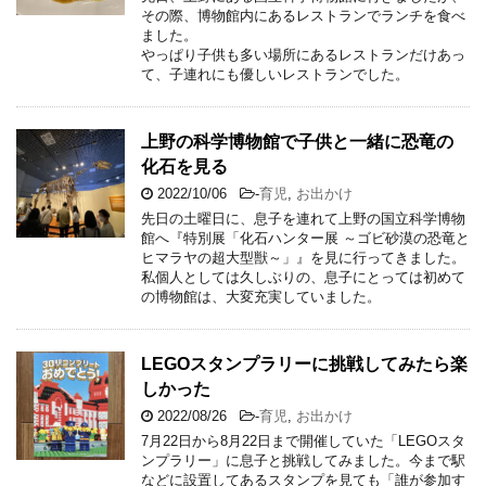
その際、博物館内にあるレストランでランチを食べ
ました。
やっぱり子供も多い場所にあるレストランだけあっ
て、子連れにも優しいレストランでした。
上野の科学博物館で子供と一緒に恐竜の
化石を見る
2022/10/06
-
育児
,
お出かけ
先日の土曜日に、息子を連れて上野の国立科学博物
館へ『特別展「化石ハンター展 ～ゴビ砂漠の恐竜と
ヒマラヤの超大型獣～」』を見に行ってきました。
私個人としては久しぶりの、息子にとっては初めて
の博物館は、大変充実していました。
LEGOスタンプラリーに挑戦してみたら楽
しかった
2022/08/26
-
育児
,
お出かけ
7月22日から8月22日まで開催していた「LEGOスタ
ンプラリー」に息子と挑戦してみました。今まで駅
などに設置してあるスタンプを見ても「誰が参加す