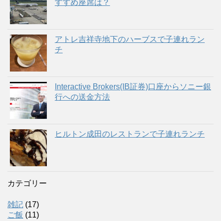
すすめ座席は？
アトレ吉祥寺地下のハーブスで子連れラン
チ
Interactive Brokers(IB証券)口座からソニー銀
行への送金方法
ヒルトン成田のレストランで子連れランチ
カテゴリー
雑記
(17)
ご飯
(11)