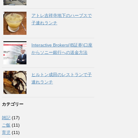
アトレ吉祥寺地下のハーブスで
子連れランチ
Interactive Brokers(IB証券)口座
からソニー銀行への送金方法
ヒルトン成田のレストランで子
連れランチ
カテゴリー
雑記
(17)
ご飯
(11)
育児
(11)