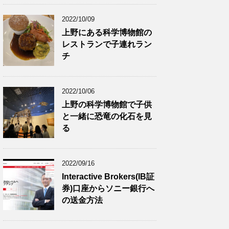
2022/10/09
上野にある科学博物館の
レストランで子連れラン
チ
2022/10/06
上野の科学博物館で子供
と一緒に恐竜の化石を見
る
2022/09/16
Interactive Brokers(IB証
券)口座からソニー銀行へ
の送金方法