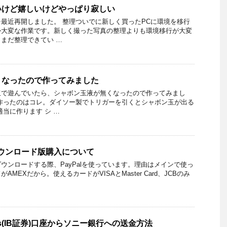
いけど嬉しいけどやっぱり寂しい
最近再開しました。 整理ついでに新しく買ったPCに環境を移行
か大変な作業です。新しく撮った写真の整理よりも環境移行が大変
まだ整理できてい …
くなったので作ってみました
玉で遊んでいたら、シャボン玉液が無くなったので作ってみまし
作ったのはコレ。ダイソー製でトリガーを引くとシャボン玉が出る
適当に作ります シ …
のダウンロード版購入について
をダウンロードする際、PayPalを使っています。理由はメインで使っ
MEXだから。使えるカードがVISAとMaster Card、JCBのみ
Brokers(IB証券)口座からソニー銀行への送金方法