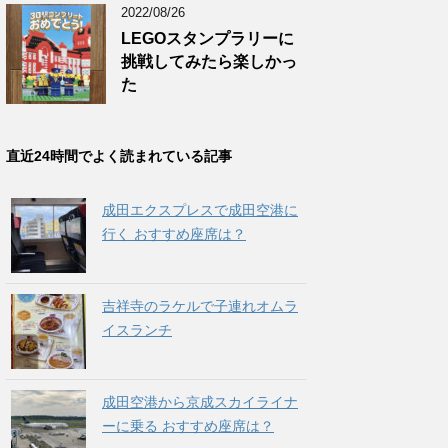
2022/08/26
LEGOスタンプラリーに
挑戦してみたら楽しかっ
た
直近24時間でよく読まれている記事
成田エクスプレスで成田空港に
行く おすすめ座席は？
吉祥寺のラケルで子連れオムラ
イスランチ
成田空港から京成スカイライナ
ーに乗る おすすめ座席は？