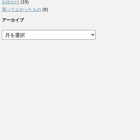
お出かけ
(19)
買ってよかったもの
(8)
アーカイブ
ア
ー
カ
イ
ブ